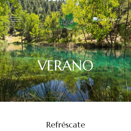
VERANO
Refréscate