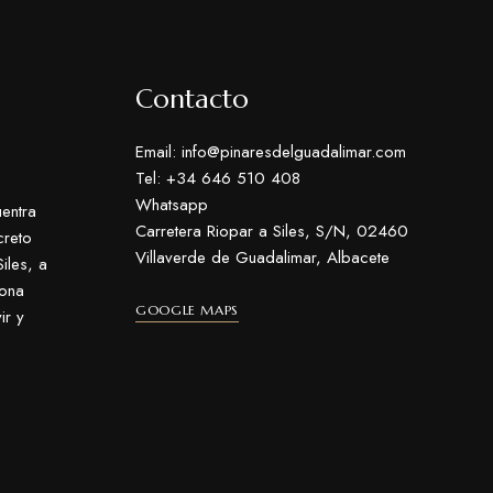
Contacto
Email: info@pinaresdelguadalimar.com
Tel: +34 646 510 408
Whatsapp
entra
Carretera Riopar a Siles, S/N, 02460
creto
Villaverde de Guadalimar, Albacete
iles, a
zona
GOOGLE MAPS
ir y