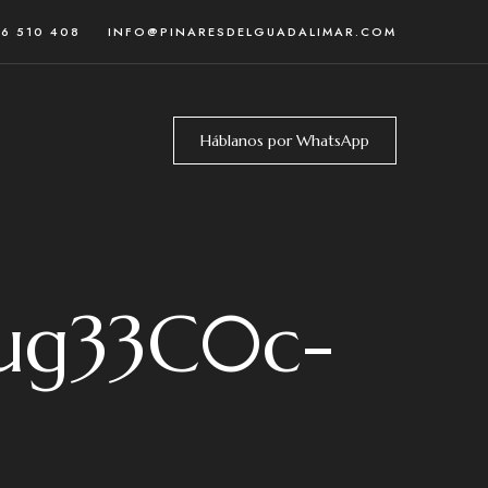
46 510 408
INFO@PINARESDELGUADALIMAR.COM
Háblanos por WhatsApp
xug33C0c-