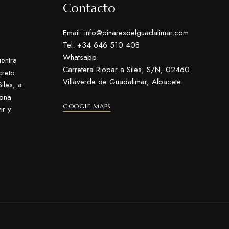
Contacto
Email: info@pinaresdelguadalimar.com
Tel: +34 646 510 408
Whatsapp
entra
Carretera Riopar a Siles, S/N, 02460
creto
Villaverde de Guadalimar, Albacete
iles, a
zona
GOOGLE MAPS
ir y