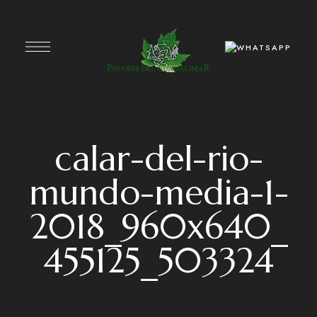
calar-del-rio-
mundo-media-1-
2018_960x640_
455125_503324