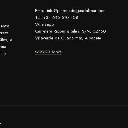
Email: info@pinaresdelguadalimar.com
Tel: +34 646 510 408
Whatsapp
entra
Carretera Riopar a Siles, S/N, 02460
creto
Villaverde de Guadalimar, Albacete
iles, a
zona
GOOGLE MAPS
ir y
L