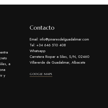
Contacto
Email: info@pinaresdelguadalimar.com
Tel: +34 646 510 408
Whatsapp
entra
Carretera Riopar a Siles, S/N, 02460
creto
Villaverde de Guadalimar, Albacete
iles, a
zona
GOOGLE MAPS
ir y