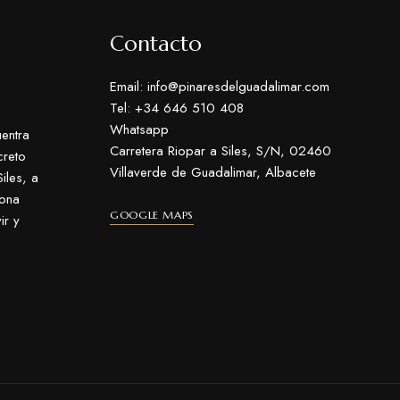
Contacto
Email: info@pinaresdelguadalimar.com
Tel: +34 646 510 408
Whatsapp
entra
Carretera Riopar a Siles, S/N, 02460
creto
Villaverde de Guadalimar, Albacete
iles, a
zona
GOOGLE MAPS
ir y