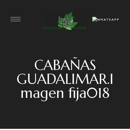
CABAÑAS
GUADALIMAR.I
magen fija018