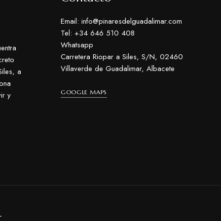
Email: info@pinaresdelguadalimar.com
Tel: +34 646 510 408
Whatsapp
entra
Carretera Riopar a Siles, S/N, 02460
creto
Villaverde de Guadalimar, Albacete
iles, a
zona
GOOGLE MAPS
ir y
L