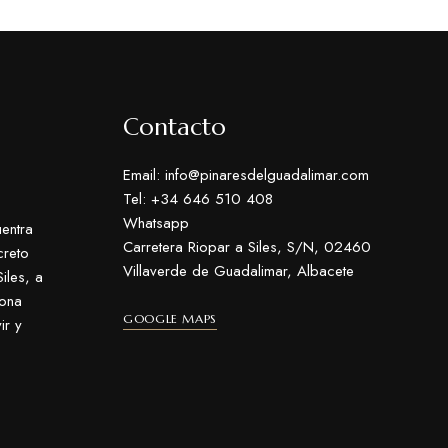
Contacto
Email: info@pinaresdelguadalimar.com
Tel: +34 646 510 408
Whatsapp
entra
Carretera Riopar a Siles, S/N, 02460
creto
Villaverde de Guadalimar, Albacete
iles, a
zona
GOOGLE MAPS
ir y